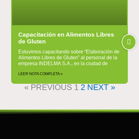
Capacitación en Alimentos Libres
de Gluten
Estuvimos capacitando sobre “Elaboración de
Alimentos Libres de Gluten” al personal de la
empresa INDELMA S.A., en la ciudad de
LEER NOTA COMPLETA »
« PREVIOUS
1
2
NEXT »