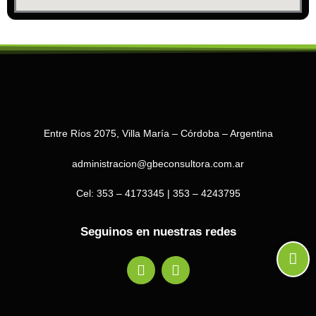
Entre Ríos 2075, Villa María – Córdoba – Argentina
administracion@gbeconsultora.com.ar
Cel: 353 – 4173345 | 353 – 4243795
Seguinos en nuestras redes
F
I
a
n
c
s
e
t