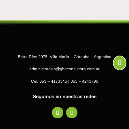
Entre Ríos 2075, Villa María – Córdoba – Argentina
administracion@gbeconsultora.com.ar
Cel: 353 – 4173345 | 353 – 4243795
Seguinos en nuestras redes
F
I
a
n
c
s